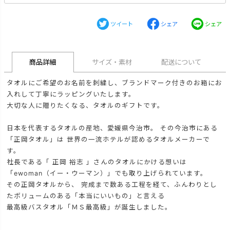
ツイート
シェア
シェア
商品詳細
サイズ・素材
配送について
タオルにご希望のお名前を刺繍し、ブランドマーク付きのお箱にお
入れして丁寧にラッピングいたします。
大切な人に贈りたくなる、タオルのギフトです。
日本を代表するタオルの産地、愛媛県今治市。 その今治市にある
「正岡タオル」は 世界の一流ホテルが認めるタオルメーカーで
す。
社長である「 正岡 裕志 」さんのタオルにかける想いは
「ewoman（イー・ウーマン）」でも取り上げられています。
その正岡タオルから、 完成まで数ある工程を経て、ふんわりとし
たボリュームのある「本当にいいもの」と言える
最高級バスタオル「ＭＳ最高級」が誕生しました。