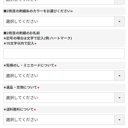
必
須
)
■2枚目の刺繍糸のカラーをお選びください
(
必
須
)
■2枚目の刺繍のお名前
※記号の場合は文字で記入(例:ハートマーク)
※15文字以内で記入
(
必
須
)
※短冊のし・ミニカードについて
(
必
須
)
※返品・交換について
(
必
須
)
※送料無料について
(
必
須