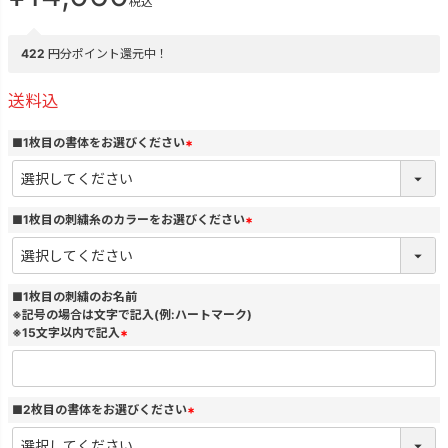
税込
422
円分ポイント還元中！
送料込
■1枚目の書体をお選びください
(
必
須
)
■1枚目の刺繍糸のカラーをお選びください
(
必
須
)
■1枚目の刺繍のお名前
※記号の場合は文字で記入(例:ハートマーク)
※15文字以内で記入
(
必
須
)
■2枚目の書体をお選びください
(