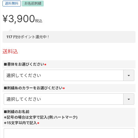
送料無料
お名前刺繍
¥
3,900
税込
117
円分ポイント還元中！
送料込
■書体をお選びください
(
必
須
)
■刺繍糸のカラーをお選びください
(
必
須
)
■刺繍のお名前
※記号の場合は文字で記入(例:ハートマーク)
※15文字以内で記入
(
必