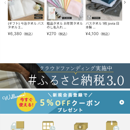
(ギフト) 今治タオル バス
粗品タオル お年賀タオル
バスタオル 1枚 jovia 日
(ギ
タオル 2...
のし名入れ ...
本製 ...
り】
¥
6,380
¥
270
¥
4,100
¥
1
（税込）
（税込）
（税込）