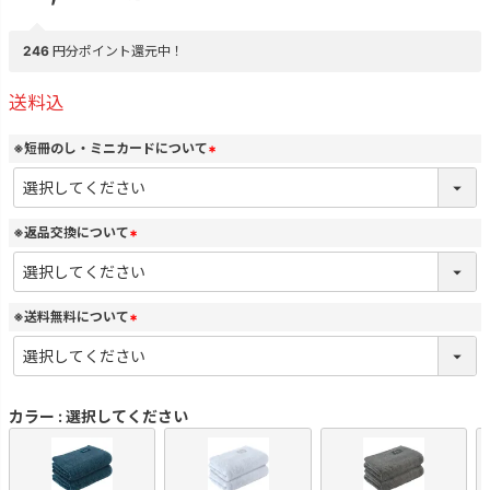
246
円分ポイント還元中！
送料込
※短冊のし・ミニカードについて
(
必
須
)
※返品交換について
(
必
須
)
※送料無料について
(
必
須
)
カラー
選択してください