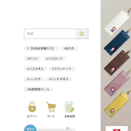
#【お名前刺繍入り】
#名入れ
#ギフト
#バスローブ
#バスタオル
#ブランケット
#ハンカチ
#ハンドタオル
#会員限定セール
ログイン
カート
会員登録