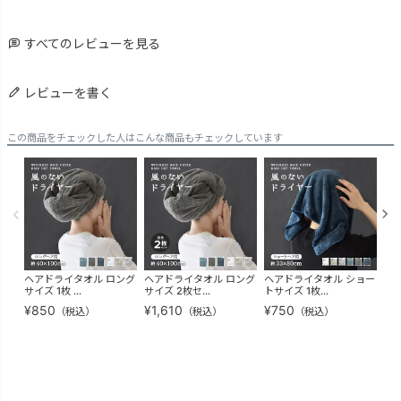
すべてのレビューを見る
レビューを書く
この商品をチェックした人はこんな商品もチェックしています
ヘアドライタオル ロング
ヘアドライタオル ロング
ヘアドライタオル ショー
ヘ
サイズ 1枚 ...
サイズ 2枚セ...
トサイズ 1枚...
トサ
¥
850
¥
1,610
¥
750
¥
1
（税込）
（税込）
（税込）