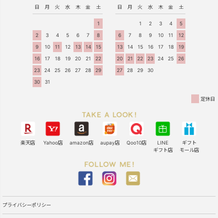
日
月
火
水
木
金
土
日
月
火
水
木
金
土
1
1
2
3
4
5
2
3
4
5
6
7
8
6
7
8
9
10
11
12
9
10
11
12
13
14
15
13
14
15
16
17
18
19
16
17
18
19
20
21
22
20
21
22
23
24
25
26
23
24
25
26
27
28
29
27
28
29
30
30
31
定休日
楽天店
Yahoo店
amazon店
aupay店
Qoo10店
LINE
ギフト
ギフト店
モール店
プライバシーポリシー