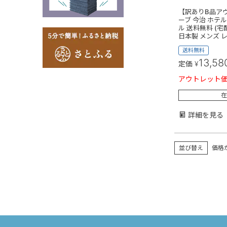
【訳ありB品ア
ーブ 今治 ホテル
ル 送料無料 (宅
日本製 メンズ 
送料無料
13,58
定価
¥
アウトレット
在
詳細を見る
並び替え
価格