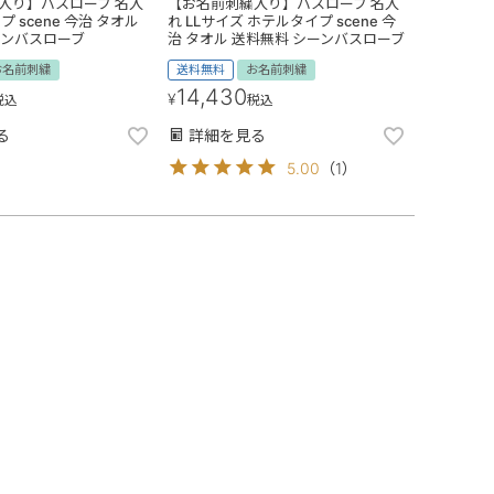
入り】バスローブ 名入
【お名前刺繍入り】バスローブ 名入
 scene 今治 タオル
れ LLサイズ ホテルタイプ scene 今
ーンバスローブ
治 タオル 送料無料 シーンバスローブ
お名前刺繍
送料無料
お名前刺繍
14,430
¥
税込
税込
る
詳細を見る
5.00
（
1
）