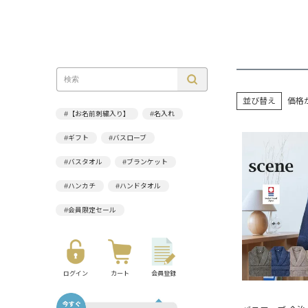
並び替え
価格
#【お名前刺繍入り】
#名入れ
#ギフト
#バスローブ
#バスタオル
#ブランケット
#ハンカチ
#ハンドタオル
#会員限定セール
ログイン
カート
会員登録