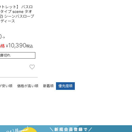
ウトレット】 バスロ
タイプ scene タオ
配) シーンバスローブ
レディース
0
→
10,390
価格
¥
税込
庫切れ
が安い順
価格が高い順
新着順
優先度順