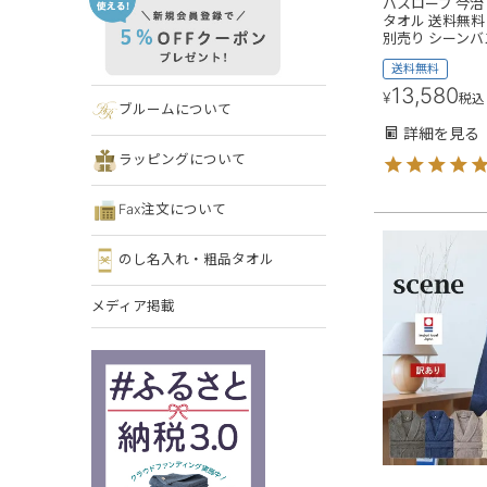
バスローブ 今治 
タオル 送料無料 
別売り シーンバ
送料無料
13,580
¥
税込
ブルームについて
詳細を見る
ラッピングについて
Fax注文について
のし名入れ・粗品タオル
メディア掲載