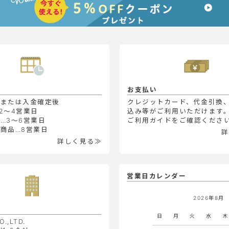
お支払い
定または入金確定後
クレジットカード、代金引換
2～4営業日
込み等がご利用いただけます
…3～6営業日
ご利用ガイドをご確認くださ
商品…8営業日
詳
詳しく見る≫
営業日カレンダー
2026年8月
日
月
火
水
木
O.,LTD.