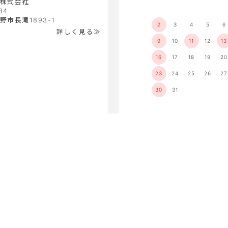
株式会社
34
市長滝1893-1
2
3
4
5
6
詳しく見る≫
9
10
11
12
13
16
17
18
19
20
23
24
25
26
27
30
31
店
LINE
ギフト
ギフト店
モール店
バシーポリシー
｜
特定商取引法に基づく表記
｜
よくあるご質問
｜
Copyright(C)2010 タオルショップブルーム All Rights Reserved.
のホームページに掲載されている本文・写真などの無断転載は固くお断りしま