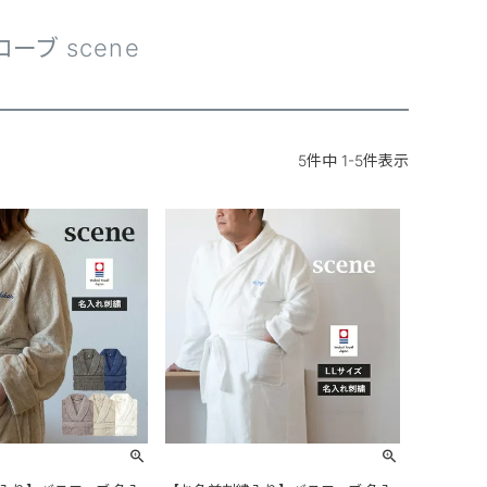
ーブ scene
5
件中
1
-
5
件表示