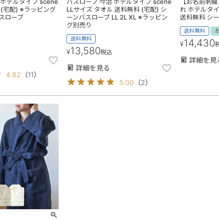
ホテルタイプ scene
バスローブ 今治 ホテルタイプ scene
【お名前刺繍
(宅配) ※ラッピング
LLサイズ タオル 送料無料 (宅配) シ
れ ホテルタイプ
スローブ
ーンバスローブ LL 2L XL ※ラッピン
送料無料 シ
グ別売り
送料無料
送料無料
14,430
¥
13,580
¥
税込
詳細を見
詳細を見る
4.82
（
11
）
5.00
（
2
）