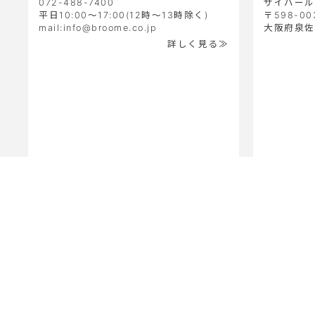
072-488-7400
サイバール
平日10:00～17:00(12時～13時除く)
〒598-00
mail:info@broome.co.jp
大阪府泉佐野
詳しく見る≫
楽天店
Yahoo店
amazon店
aupay店
Qoo10
プライ
こ