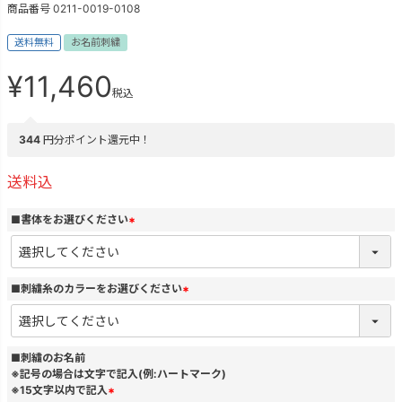
商品番号
0211-0019-0108
送料無料
お名前刺繍
¥
11,460
税込
344
円分ポイント還元中！
送料込
■書体をお選びください
(
必
須
)
■刺繍糸のカラーをお選びください
(
必
須
)
■刺繍のお名前
※記号の場合は文字で記入(例:ハートマーク)
※15文字以内で記入