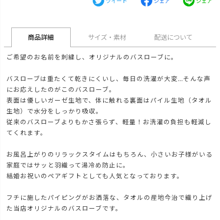
ツイート
シェア
シェア
商品詳細
サイズ・素材
配送について
ご希望のお名前を刺繍し、オリジナルのバスローブに。
バスローブは重たくて乾きにくいし、毎日の洗濯が大変…そんな声
にお応えしたのがこのバスローブ。
表面は優しいガーゼ生地で、体に触れる裏面はパイル生地（タオル
生地）で水分をしっかり吸収。
従来のバスローブよりもかさ張らず、軽量！お洗濯の負担も軽減し
てくれます。
お風呂上がりのリラックスタイムはもちろん、小さいお子様がいる
家庭ではサッと羽織って湯冷め防止に。
結婚お祝いのペアギフトとしても人気となっております。
フチに施したパイピングがお洒落な、タオルの産地今治で織り上げ
た当店オリジナルのバスローブです。