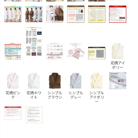
花柄アイ
ボリー
花柄ピン
花柄ホワ
シンプル
シンプル
シンプル
ク
イト
ブラウン
グレー
アイボリ
ー