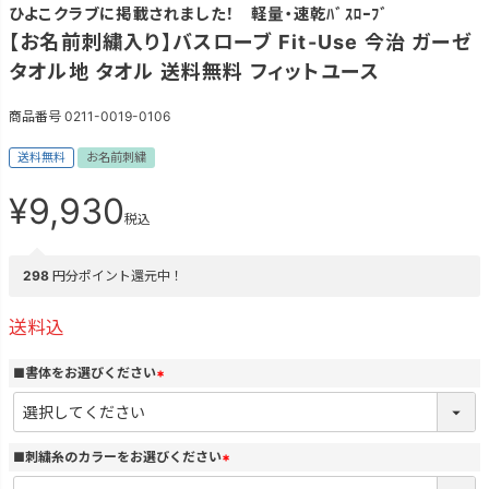
ひよこクラブに掲載されました！ 軽量・速乾ﾊﾞｽﾛｰﾌﾞ
【お名前刺繍入り】バスローブ Fit-Use 今治 ガーゼ
タオル地 タオル 送料無料 フィットユース
商品番号
0211-0019-0106
送料無料
お名前刺繍
¥
9,930
税込
298
円分ポイント還元中！
送料込
■書体をお選びください
(
必
須
)
■刺繍糸のカラーをお選びください
(