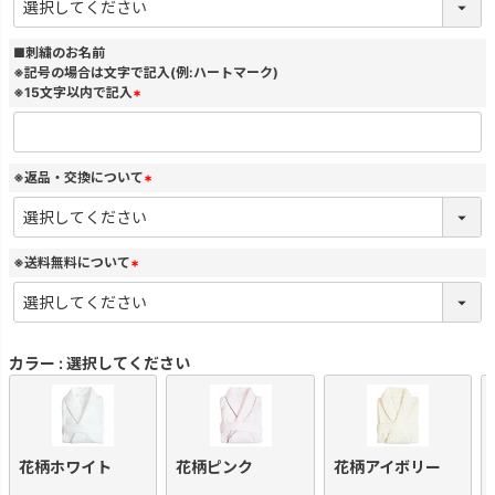
必
須
)
■刺繍のお名前
※記号の場合は文字で記入(例:ハートマーク)
※15文字以内で記入
(
必
須
)
※返品・交換について
(
必
須
)
※送料無料について
(
必
須
)
カラー
選択してください
花柄ホワイト
花柄ピンク
花柄アイボリー