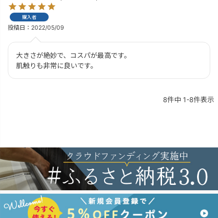
購入者
投稿日
2022/05/09
大きさが絶妙で、コスパが最高です。

肌触りも非常に良いです。
8
件中
1
-
8
件表示