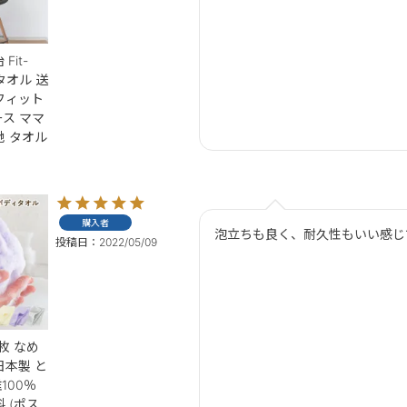
Fit-
タオル 送
 フィット
ース ママ
地 タオル
購入者
泡立ちも良く、耐久性もいい感じ
投稿日
2022/05/09
枚 なめ
日本製 と
100％
 (ポス