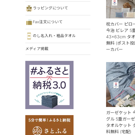
ラッピングについて
Fax注文について
枕カバー ピロ
今治 ビレア 5
のし名入れ・粗品タオル
43×63cm タ
無料 (ポスト投
メディア掲載
ーカバー
ガーゼケット 
グル 5重ガーゼ
タオルケット 
料無料 (宅配)