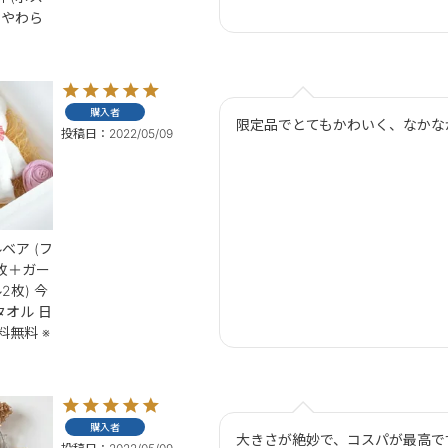
 やわら
購入者
投稿日
2022/05/09
ベア (フ
枚＋ガー
枚) 今
タオル 日
料無料 ※
購入者
大きさが絶妙で、コスパが最高です