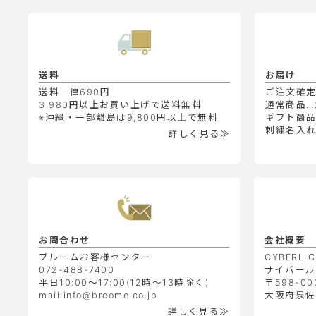
送料
お届け
送料一律690円
ご注文確
3,980円以上お買い上げで送料無料
通常商品…
※沖縄・一部離島は9,800円以上で無料
ギフト商品
刺繍名入れ
詳しく見る≫
お問合わせ
会社概要
ブルームお客様センター
CYBERL C
072-488-7400
サイバール
平日10:00～17:00(12時～13時除く)
〒598-00
mail:info@broome.co.jp
大阪府泉佐野
詳しく見る≫