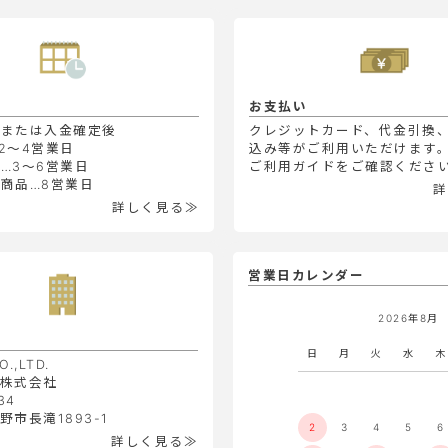
お支払い
定または入金確定後
クレジットカード、代金引換
2～4営業日
込み等がご利用いただけます
…3～6営業日
ご利用ガイドをご確認くださ
商品…8営業日
詳
詳しく見る≫
営業日カレンダー
2026年8月
日
月
火
水
木
O.,LTD.
株式会社
34
市長滝1893-1
2
3
4
5
6
詳しく見る≫