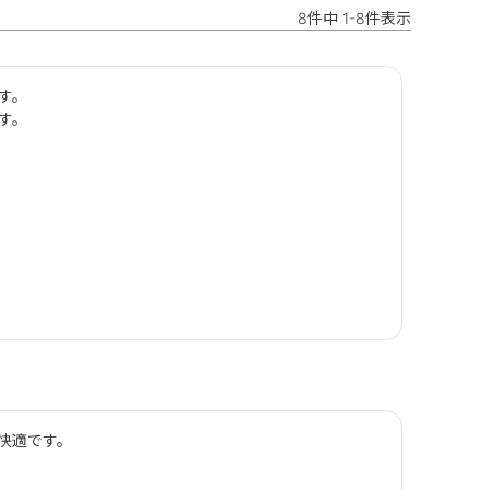
8
件中
1
-
8
件表示
。

す。
適です。
