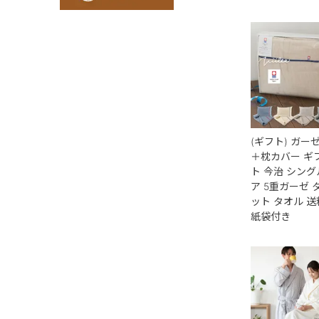
(ギフト) ガー
＋枕カバー ギ
ト 今治 シング
ア 5重ガーゼ 
ット タオル 送
紙袋付き