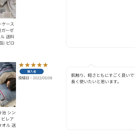
ーケース
重ガーゼ
オル 送料
函) ピロ
購入者
肌触り、軽さともにすごく良いです
投稿日
2022/05/09
長く使いたいと思います。
今治 シン
 ビレア
タオル 送