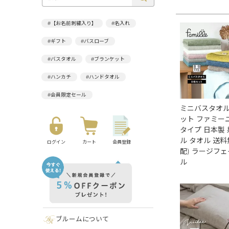
#【お名前刺繍入り】
#名入れ
#ギフト
#バスローブ
#バスタオル
#ブランケット
#ハンカチ
#ハンドタオル
#会員限定セール
ミニバスタオル
ット ファミー
タイプ 日本製
ル タオル 送料
ログイン
カート
会員登録
配) ラージフ
ル
ブルームについて