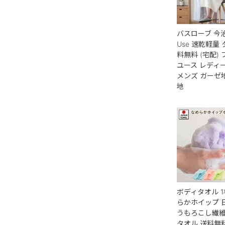
バスローブ 今治 
Use 速乾軽量 
料無料 (宅配)
ユース レディ
メンズ ガーゼ
地
ボディタオル 1
らかホイップ 
うもろこし繊維
タオル 送料無料