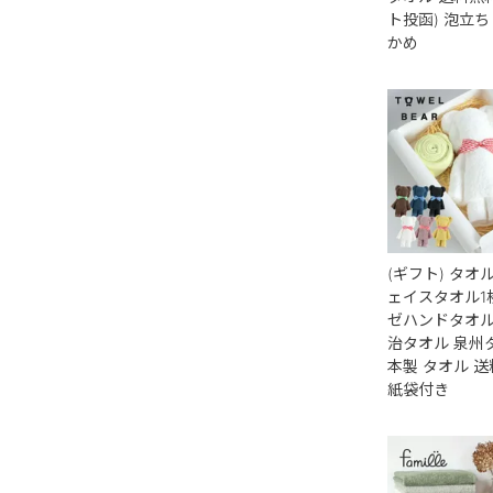
ト投函) 泡立ち
かめ
(ギフト) タオル
ェイスタオル1
ゼハンドタオル2
治タオル 泉州
本製 タオル 送
紙袋付き