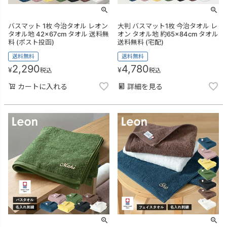
バスマット 1枚 今治タオル レオン
大判 バスマット1枚 今治タオル レ
タオル地 42×67cm タオル 送料無
オン タオル地 約65×84cm タオル
料 (ポスト投函)
送料無料 (宅配)
送料無料
送料無料
2,290
4,780
¥
¥
税込
税込
カートに入れる
詳細を見る