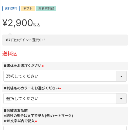
送料無料
ギフト
お名前刺繍
¥
2,900
税込
87
円分ポイント還元中！
送料込
■書体をお選びください
(
必
須
)
■刺繍糸のカラーをお選びください
(
必
須
)
■刺繍のお名前
※記号の場合は文字で記入(例:ハートマーク)
※15文字以内で記入
(