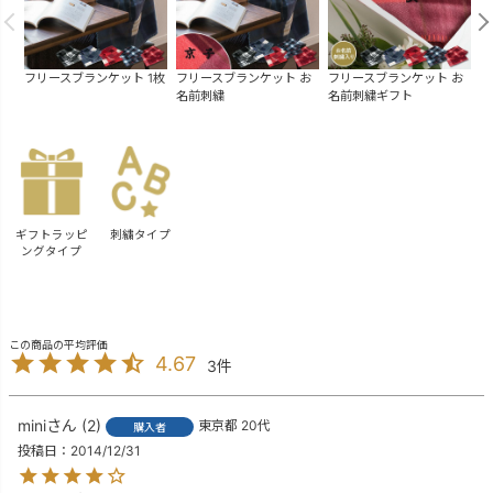
フリースブランケット 1枚
フリースブランケット お
フリースブランケット お
フ
名前刺繍
名前刺繍ギフト
枚
ギフトラッピ
刺繍タイプ
ングタイプ
4.67
3
mini
2
東京都
20代
購入者
投稿日
2014/12/31