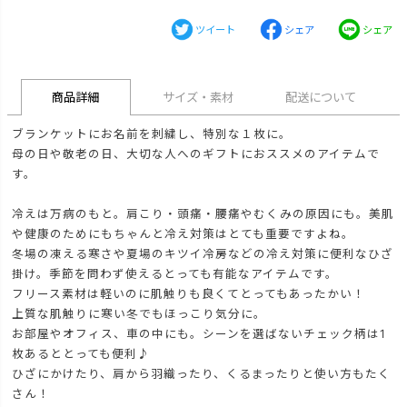
ツイート
シェア
シェア
商品詳細
サイズ・素材
配送について
ブランケットにお名前を刺繍し、特別な１枚に。
母の日や敬老の日、大切な人へのギフトにおススメのアイテムで
す。
冷えは万病のもと。肩こり・頭痛・腰痛やむくみの原因にも。美肌
や健康のためにもちゃんと冷え対策はとても重要ですよね。
冬場の凍える寒さや夏場のキツイ冷房などの冷え対策に便利なひざ
掛け。季節を問わず使えるとっても有能なアイテムです。
フリース素材は軽いのに肌触りも良くてとってもあったかい！
上質な肌触りに寒い冬でもほっこり気分に。
お部屋やオフィス、車の中にも。シーンを選ばないチェック柄は1
枚あるととっても便利♪
ひざにかけたり、肩から羽織ったり、くるまったりと使い方もたく
さん！