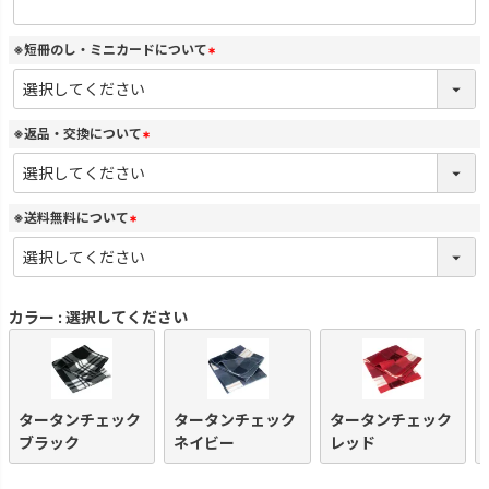
必
須
)
※短冊のし・ミニカードについて
(
必
須
)
※返品・交換について
(
必
須
)
※送料無料について
(
必
須
)
カラー
選択してください
タータンチェック
タータンチェック
タータンチェック
ブラック
ネイビー
レッド