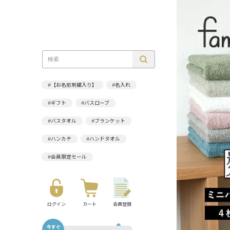
#【お名前刺繍入り】
#名入れ
#ギフト
#バスローブ
#バスタオル
#ブランケット
#ハンカチ
#ハンドタオル
#会員限定セール
ログイン
カート
会員登録