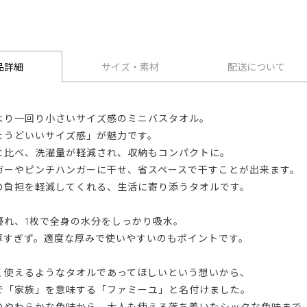
品詳細
サイズ・素材
配送について
より一回り小さいサイズ感のミニバスタオル。
ょうどいいサイズ感」が魅力です。
と比べ、洗濯量が軽減され、収納もコンパクトに。
ガーやピンチハンガーに干せ、省スペースで干すことが出来ます。
の負担を軽減してくれる、生活に寄り添うタオルです。
優れ、1枚で全身の水分をしっかり吸水。
厚すぎず。適度な厚みで使いやすいのもポイントです。
く使えるようなタオルであってほしいという想いから、
で「家族」を意味する「ファミーユ」と名付けました。
のやわらかな色味から、大人も使える落ち着いたシックな色味まで