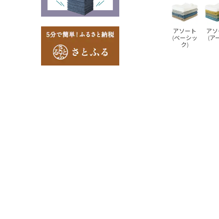
アソート
アソ
(ベーシッ
(ア
ク)