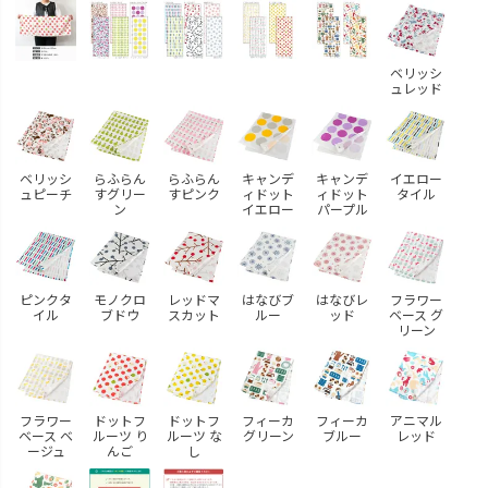
ベリッシ
ュレッド
ベリッシ
らふらん
らふらん
キャンデ
キャンデ
イエロー
ュピーチ
すグリー
すピンク
ィドット
ィドット
タイル
ン
イエロー
パープル
ピンクタ
モノクロ
レッドマ
はなびブ
はなびレ
フラワー
イル
ブドウ
スカット
ルー
ッド
ベース グ
リーン
フラワー
ドットフ
ドットフ
フィーカ
フィーカ
アニマル
ベース ベ
ルーツ り
ルーツ な
グリーン
ブルー
レッド
ージュ
んご
し