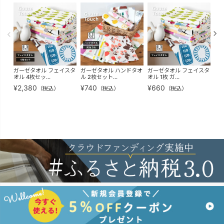
ガーゼタオル フェイスタ
ガーゼタオル ハンドタオ
ガーゼタオル フェイスタ
ガ
オル 4枚セッ...
ル 2枚セット...
オル 1枚 ガ...
オル
¥
2,380
¥
740
¥
660
¥
2
（税込）
（税込）
（税込）