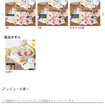
1枚
2枚
おまかせ6枚
お
粗品タオル
30枚～
レビューを書く
この商品をチェックした人はこんな商品もチェックしています