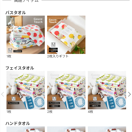
関連アイテム
バスタオル
1枚
2枚入りギフト
フェイスタオル
1枚
2枚
4枚
3
ハンドタオル