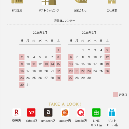
FAX注文
ギフトラッピング
お問合わせ
会社概要
営業日カレンダー
2026年8月
2026年9月
日
月
火
水
木
金
土
日
月
火
水
木
金
土
1
1
2
3
4
5
2
3
4
5
6
7
8
6
7
8
9
10
11
12
9
10
11
12
13
14
15
13
14
15
16
17
18
19
16
17
18
19
20
21
22
20
21
22
23
24
25
26
23
24
25
26
27
28
29
27
28
29
30
30
31
定休日
楽天店
Yahoo店
amazon店
aupay店
Qoo10店
LINE
ギフト
ギフト店
モール店