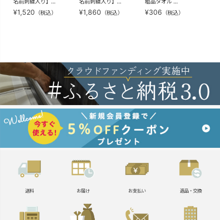
名前刺繍入り】...
名前刺繍入り】...
粗品タオル ...
4枚
¥
1,520
¥
1,860
¥
306
¥
1
（税込）
（税込）
（税込）
送料
お届け
お支払い
返品・交換