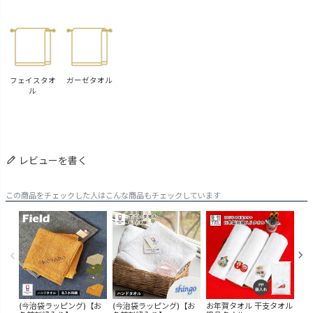
フェイスタオ
ガーゼタオル
ル
レビューを書く
この商品をチェックした人はこんな商品もチェックしています
(今治袋ラッピング)【お
(今治袋ラッピング)【お
お年賀タオル 干支タオル
今