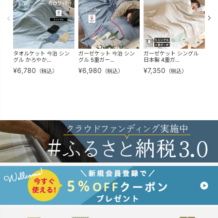
タオルケット 今治 シン
ガーゼケット 今治 シン
ガーゼケット シングル
(ギ
グル かろやか...
グル 5重ガー...
日本製 4重ガ...
治 
¥
6,780
¥
6,980
¥
7,350
¥
7
（税込）
（税込）
（税込）