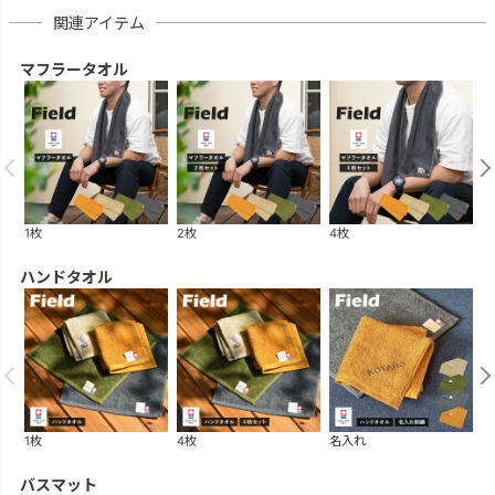
関連アイテム
マフラータオル
1枚
2枚
4枚
名
ハンドタオル
1枚
4枚
名入れ
袋
バスマット