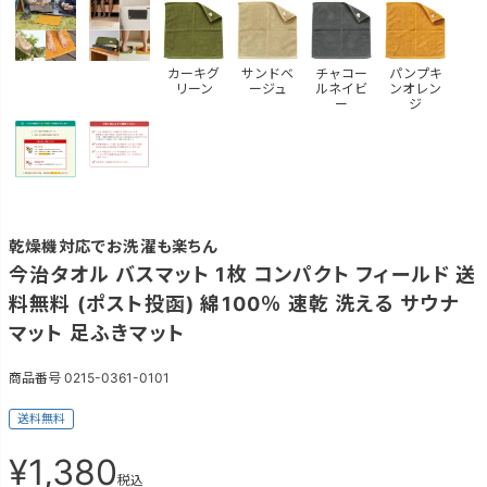
カーキグ
サンドベ
チャコー
パンプキ
リーン
ージュ
ルネイビ
ンオレン
ー
ジ
乾燥機対応でお洗濯も楽ちん
今治タオル バスマット 1枚 コンパクト フィールド 送
料無料 (ポスト投函) 綿100％ 速乾 洗える サウナ
マット 足ふきマット
商品番号
0215-0361-0101
送料無料
¥
1,380
税込