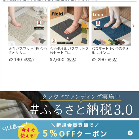
大判 バスマット 1枚 今治
今治タオル バスマット 2
バスマット 1枚 今治タオ
今
タオル リ...
枚セット コ...
ル レオン ...
ル 
¥
2,160
¥
2,600
¥
2,290
¥
9
（税込）
（税込）
（税込）