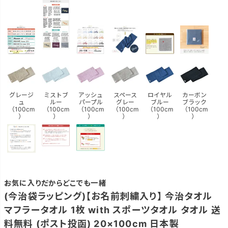
グレージ
ミストブ
アッシュ
スペース
ロイヤル
カーボン
ュ
ルー
パープル
グレー
ブルー
ブラック
（100cm
（100cm
（100cm
（100cm
（100cm
（100cm
）
）
）
）
）
）
お気に入りだからどこでも一緒
(今治袋ラッピング)【お名前刺繍入り】 今治タオル
マフラータオル 1枚 with スポーツタオル タオル 送
料無料 (ポスト投函) 20×100cm 日本製