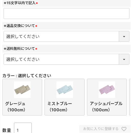
※15文字以内で記入
(
必
須
)
※返品交換について
(
必
須
)
※送料無料について
(
必
須
)
カラー
選択してください
グレージュ
ミストブルー
アッシュパープル
（100cm）
（100cm）
（100cm）
お気に入りに登録する