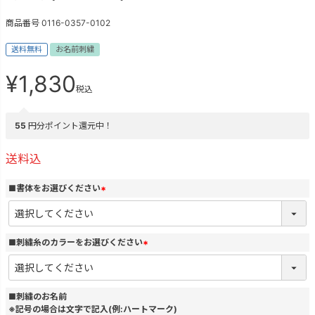
商品番号
0116-0357-0102
送料無料
お名前刺繍
¥
1,830
税込
55
円分ポイント還元中！
送料込
■書体をお選びください
(
必
須
)
■刺繍糸のカラーをお選びください
(
必
須
)
■刺繍のお名前
※記号の場合は文字で記入(例:ハートマーク)