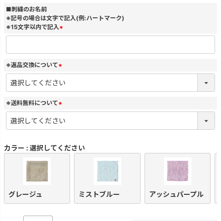
)
■刺繍のお名前
※記号の場合は文字で記入(例:ハートマーク)
※15文字以内で記入
(
必
須
)
※返品交換について
(
必
須
)
※送料無料について
(
必
須
)
カラー
選択してください
グレージュ
ミストブルー
アッシュパープル