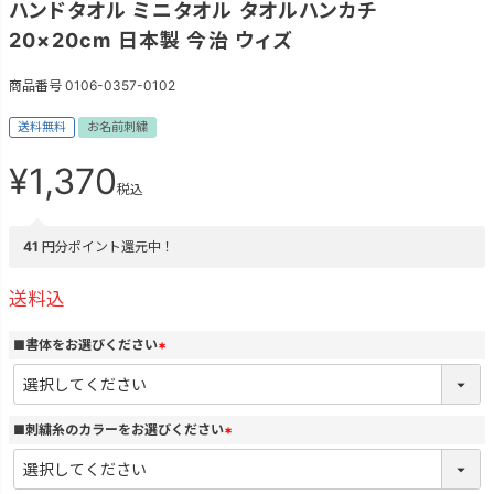
ハンドタオル ミニタオル タオルハンカチ
20×20cm 日本製 今治 ウィズ
商品番号
0106-0357-0102
送料無料
お名前刺繍
¥
1,370
税込
41
円分ポイント還元中！
送料込
■書体をお選びください
(
必
須
)
■刺繍糸のカラーをお選びください
(
必
須