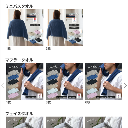
ミニバスタオル
1枚
3枚
マフラータオル
1枚
3枚
6枚
1
フェイスタオル