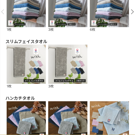
1枚
3枚
6枚
1
スリムフェイスタオル
1枚
3枚
ハンカチタオル