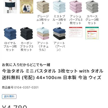
グレージ
ミストブ
アッシュ
スペース
ュ3枚セッ
ルー3枚セ
パープル3
グレー3枚
ト
ット
枚セット
セット
ロイヤル
カーボン
アソート
アソート
ブルー3枚
ブラック3
（ナチュ
（アーバ
セット
枚セット
ラル）
ン）
お気に入りだからどこでも一緒
今治タオル ミニバスタオル 3枚セット with タオル
送料無料 (宅配) 44×100cm 日本製 今治 ウィズ
商品番号
0104-0357-0201
送料無料