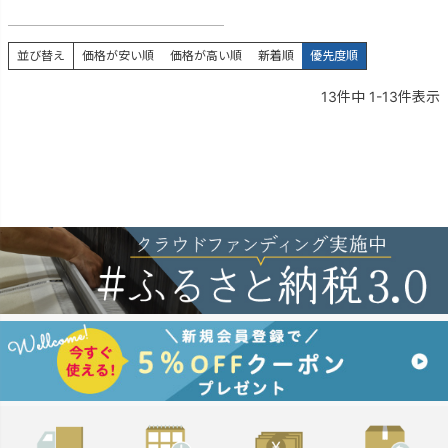
並び替え
価格が安い順
価格が高い順
新着順
優先度順
13
件中
1
-
13
件表示