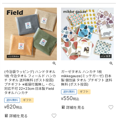
(今治袋ラッピング) ハンドタオル
ガーゼタオル ハンカチ 1枚
1枚 今治タオル フィールド ハンカ
mikkegauze(ミッケガーゼ) 日本
チ タオル 送料無料 (ポスト投函)
製 個包装 タオル プチギフト 送料
プチギフト ※紙袋付属無し・のし
無料 (ポスト投函)
対応不可 22×23cm 日本製 Field
送料無料
ギフト
タオルハンカチ
550
¥
税込
送料無料
ギフト
620
¥
詳細を見る
税込
詳細を見る