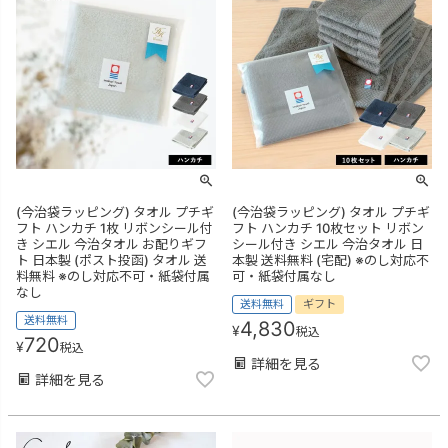
(今治袋ラッピング) タオル プチギ
(今治袋ラッピング) タオル プチギ
フト ハンカチ 1枚 リボンシール付
フト ハンカチ 10枚セット リボン
き シエル 今治タオル お配りギフ
シール付き シエル 今治タオル 日
ト 日本製 (ポスト投函) タオル 送
本製 送料無料 (宅配) ※のし対応不
料無料 ※のし対応不可・紙袋付属
可・紙袋付属なし
なし
送料無料
ギフト
送料無料
4,830
¥
税込
720
¥
税込
詳細を見る
詳細を見る