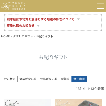
熊本県熊本地方を震源とする地震の影響について
夏季休暇のお知らせ
HOME
タオルのギフト
お配りギフト
お配りギフト
並び替え
価格が安い順
価格が高い順
新着順
優先度順
13
件中
1
-
13
件表示