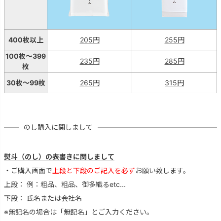
400枚以上
205円
255円
100枚～399
235円
285円
枚
30枚～99枚
265円
315円
のし購入に関しまして
熨斗（のし）の表書きに関しまして
・ご購入画面で
上段と下段のご記入を必ず
お願い致します。
上段： 例：粗品、粗品、御多織るetc...
下段： 氏名または会社名
※無記名の場合は「無記名」とご入力ください。