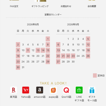
FAX注文
ギフトラッピング
お問合わせ
会社概要
営業日カレンダー
2026年8月
2026年9月
日
月
火
水
木
金
土
日
月
火
水
木
金
土
1
1
2
3
4
5
2
3
4
5
6
7
8
6
7
8
9
10
11
12
9
10
11
12
13
14
15
13
14
15
16
17
18
19
16
17
18
19
20
21
22
20
21
22
23
24
25
26
23
24
25
26
27
28
29
27
28
29
30
30
31
定休日
楽天店
Yahoo店
amazon店
aupay店
Qoo10店
LINE
ギフト
ギフト店
モール店