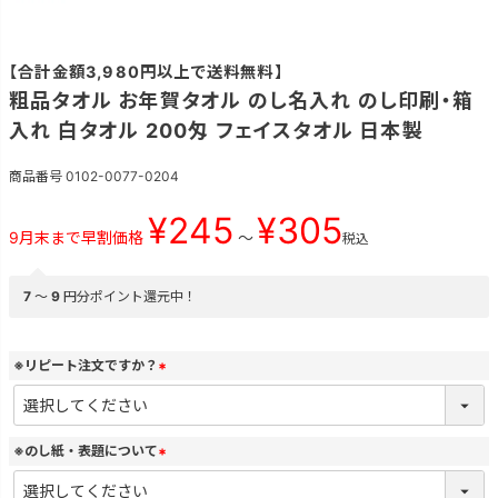
【合計金額3,980円以上で送料無料】
粗品タオル お年賀タオル のし名入れ のし印刷・箱
入れ 白タオル 200匁 フェイスタオル 日本製
商品番号
0102-0077-0204
¥
245
¥
305
9月末まで早割価格
〜
税込
7
〜
9
円分ポイント還元中！
※リピート注文ですか？
(
必
須
)
※のし紙・表題について
(
必