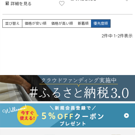
詳細を見る
並び替え
価格が安い順
価格が高い順
新着順
優先度順
2
件中
1
-
2
件表示