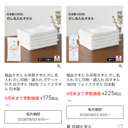
粗品タオル お年賀タオル のし名
粗品タオル お年賀タオル のし名
入れ のし印刷・袋入れ ポケット
入れ のし印刷・箱入れ 白タオル
付き 白タオル 180匁 フェイスタオ
180匁 フェイスタオル 日本製
ル 日本製
225
9月末まで早割価格
¥
税込
175
9月末まで早割価格
¥
税込
〜
〜
販売期間
販売期間
2026/08/03 9:00
〜
2026/08/03 9:00
〜
詳細を見る