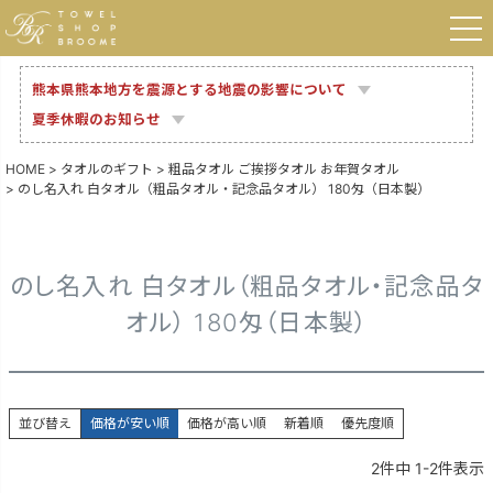
熊本県熊本地方を震源とする地震の影響について
夏季休暇のお知らせ
HOME
タオルのギフト
粗品タオル ご挨拶タオル お年賀タオル
のし名入れ 白タオル（粗品タオル・記念品タオル） 180匁（日本製）
のし名入れ 白タオル（粗品タオル・記念品タ
オル） 180匁（日本製）
並び替え
価格が安い順
価格が高い順
新着順
優先度順
2
件中
1
-
2
件表示