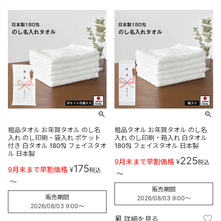
粗品タオル お年賀タオル のし名
粗品タオル お年賀タオル のし名
入れ のし印刷・袋入れ ポケット
入れ のし印刷・箱入れ 白タオル
付き 白タオル 180匁 フェイスタオ
180匁 フェイスタオル 日本製
ル 日本製
225
9月末まで早割価格
¥
税込
175
9月末まで早割価格
¥
税込
〜
〜
販売期間
販売期間
2026/08/03 9:00
〜
2026/08/03 9:00
〜
詳細を見る