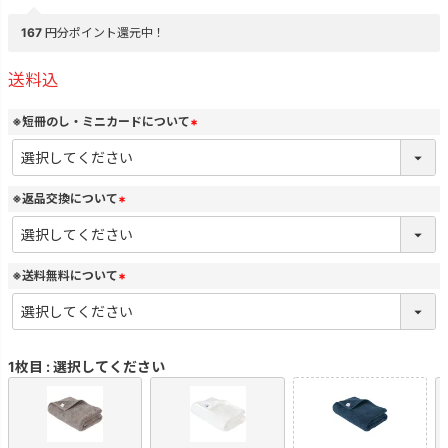
167
円分ポイント還元中！
送料込
※短冊のし・ミニカードについて
(
必
須
)
※返品交換について
(
必
須
)
※送料無料について
(
必
須
)
1枚目
選択してください