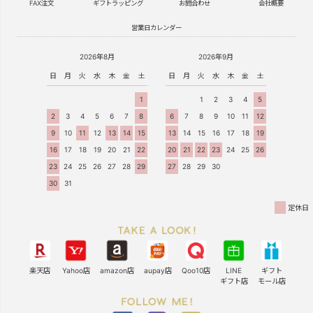
FAX注文
ギフトラッピング
お問合わせ
会社概要
営業日カレンダー
2026年8月
2026年9月
日
月
火
水
木
金
土
日
月
火
水
木
金
土
1
1
2
3
4
5
2
3
4
5
6
7
8
6
7
8
9
10
11
12
9
10
11
12
13
14
15
13
14
15
16
17
18
19
16
17
18
19
20
21
22
20
21
22
23
24
25
26
23
24
25
26
27
28
29
27
28
29
30
30
31
定休日
楽天店
Yahoo店
amazon店
aupay店
Qoo10店
LINE
ギフト
ギフト店
モール店