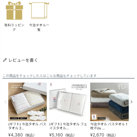
有料ラッピン
今治タオル一
グ
覧
レビューを書く
この商品をチェックした人はこんな商品もチェックしています
(ギフト) 今治タオル バス
(ギフト) 今治タオル フェ
今治タオル バスタオル 1
今治
タオル 2...
イスタオル...
枚 FUu ...
枚セ
¥
4,380
¥
5,160
¥
2,670
¥
5
（税込）
（税込）
（税込）