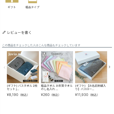
ギフト
粗品タイプ
レビューを書く
この商品をチェックした人はこんな商品もチェックしています
(ギフト) バスタオル 2枚
粗品タオル お年賀タオル
(ギフト) 【お名前刺繍入
(ギ
セット j...
のし名入れ ...
り】バスロー...
タオ
¥
8,190
¥
260
¥
11,930
¥
4
（税込）
（税込）
（税込）