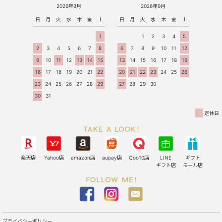
2026年8月
2026年9月
日
月
火
水
木
金
土
日
月
火
水
木
金
土
1
1
2
3
4
5
2
3
4
5
6
7
8
6
7
8
9
10
11
12
9
10
11
12
13
14
15
13
14
15
16
17
18
19
16
17
18
19
20
21
22
20
21
22
23
24
25
26
23
24
25
26
27
28
29
27
28
29
30
30
31
定休日
楽天店
Yahoo店
amazon店
aupay店
Qoo10店
LINE
ギフト
ギフト店
モール店
プライバシーポリシー