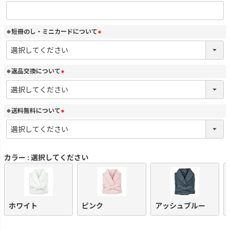
(
必
須
)
※短冊のし・ミニカードについて
(
必
須
)
※返品交換について
(
必
須
)
※送料無料について
(
必
須
)
カラー
選択してください
ホワイト
ピンク
アッシュブルー