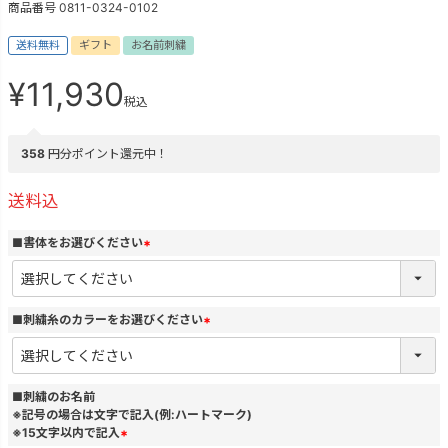
商品番号
0811-0324-0102
送料無料
ギフト
お名前刺繍
¥
11,930
税込
358
円分ポイント還元中！
送料込
■書体をお選びください
(
必
須
)
■刺繍糸のカラーをお選びください
(
必
須
)
■刺繍のお名前
※記号の場合は文字で記入(例:ハートマーク)
※15文字以内で記入