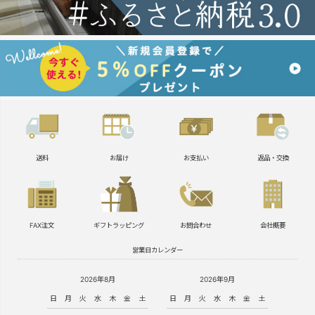
送料
お届け
お支払い
返品・交換
FAX注文
ギフトラッピング
お問合わせ
会社概要
営業日カレンダー
2026年8月
2026年9月
日
月
火
水
木
金
土
日
月
火
水
木
金
土