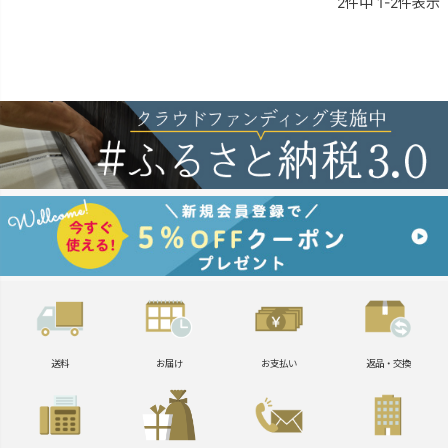
2
件中
1
-
2
件表示
送料
お届け
お支払い
返品・交換