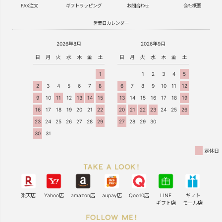
FAX注文
ギフトラッピング
お問合わせ
会社概要
営業日カレンダー
2026年8月
2026年9月
日
月
火
水
木
金
土
日
月
火
水
木
金
土
1
1
2
3
4
5
2
3
4
5
6
7
8
6
7
8
9
10
11
12
9
10
11
12
13
14
15
13
14
15
16
17
18
19
16
17
18
19
20
21
22
20
21
22
23
24
25
26
23
24
25
26
27
28
29
27
28
29
30
30
31
定休日
楽天店
Yahoo店
amazon店
aupay店
Qoo10店
LINE
ギフト
ギフト店
モール店