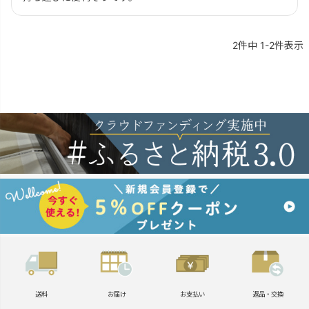
2
件中
1
-
2
件表示
送料
お届け
お支払い
返品・交換