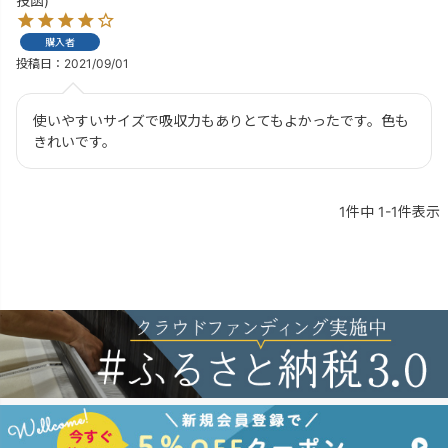
投函)
購入者
投稿日
2021/09/01
使いやすいサイズで吸収力もありとてもよかったです。色も
きれいです。
1
件中
1
-
1
件表示