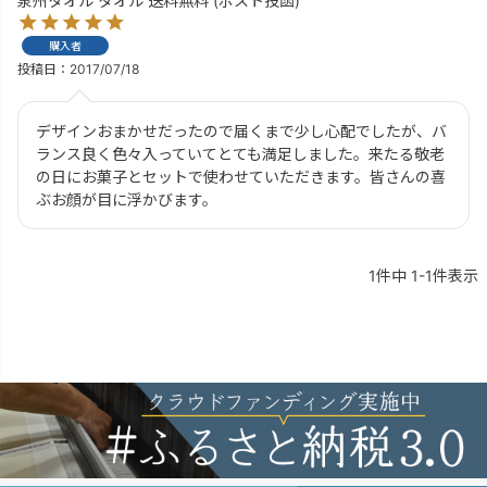
泉州タオル タオル 送料無料 (ポスト投函)
購入者
投稿日
2017/07/18
デザインおまかせだったので届くまで少し心配でしたが、バ
ランス良く色々入っていてとても満足しました。来たる敬老
の日にお菓子とセットで使わせていただきます。皆さんの喜
ぶお顔が目に浮かびます。
1
件中
1
-
1
件表示