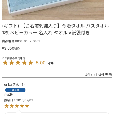
(ギフト) 【お名前刺繍入り】今治タオル バスタオル
1枚 ベビーカラー 名入れ タオル ※紙袋付き
商品番号
0801-0132-0101
¥
3,650
税込
5.00
4
4
件中
1
-
4
件表示
erika
1
購入者
非公開
投稿日
2018/09/02