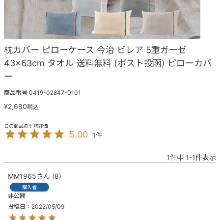
枕カバー ピローケース 今治 ビレア 5重ガーゼ
43×63cm タオル 送料無料 (ポスト投函) ピローカバ
ー
商品番号
0419-02847-0101
¥
2,680
税込
5.00
1
1
件中
1
-
1
件表示
MM1965
8
購入者
非公開
投稿日
2022/05/09