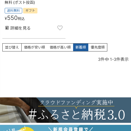
無料 (ポスト投函)
送料無料
ギフト
550
¥
税込
詳細を見る
並び替え
価格が安い順
価格が高い順
新着順
優先度順
3
件中
1
-
3
件表示