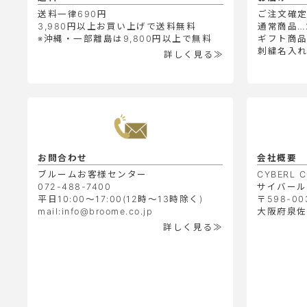
送料一律690円
ご注文確
3,980円以上お買い上げで送料無料
通常商品…
※沖縄・一部離島は9,800円以上で無料
ギフト商品
刺繍名入れ
詳しく見る≫
お問合わせ
会社概要
ブルームお客様センター
CYBERL C
072-488-7400
サイバール
平日10:00～17:00(12時～13時除く)
〒598-00
mail:info@broome.co.jp
大阪府泉佐野
詳しく見る≫