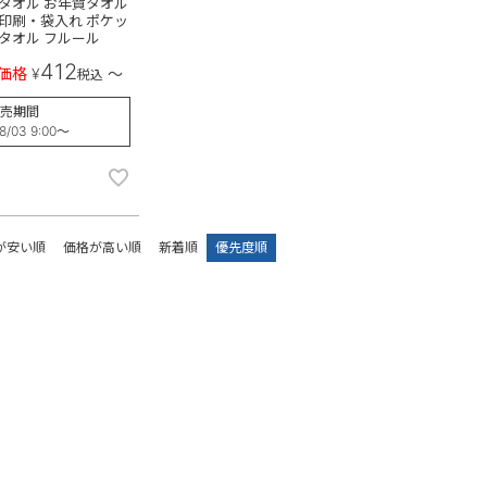
タオル お年賀タオル
印刷・袋入れ ポケッ
タオル フルール
412
価格
¥
〜
税込
売期間
8/03 9:00
〜
が安い順
価格が高い順
新着順
優先度順