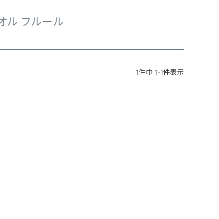
オル フルール
1
件中
1
-
1
件表示