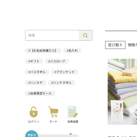
並び替え
価格
#【お名前刺繍入り】
#名入れ
#ギフト
#バスローブ
#バスタオル
#ブランケット
#ハンカチ
#ハンドタオル
#会員限定セール
ログイン
カート
会員登録