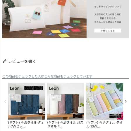
レビューを書く
この商品をチェックした人はこんな商品もチェックしています
(ギフト) 今治タオル タオ
(ギフト) 今治タオル バス
(ギフト) 今治タオル タオ
お
ル7点セッ...
タオル 4...
ル 10点...
粗品