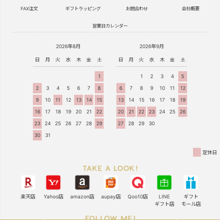
FAX注文
ギフトラッピング
お問合わせ
会社概要
営業日カレンダー
2026年8月
2026年9月
日
月
火
水
木
金
土
日
月
火
水
木
金
土
1
1
2
3
4
5
2
3
4
5
6
7
8
6
7
8
9
10
11
12
9
10
11
12
13
14
15
13
14
15
16
17
18
19
16
17
18
19
20
21
22
20
21
22
23
24
25
26
23
24
25
26
27
28
29
27
28
29
30
30
31
定休日
楽天店
Yahoo店
amazon店
aupay店
Qoo10店
LINE
ギフト
ギフト店
モール店