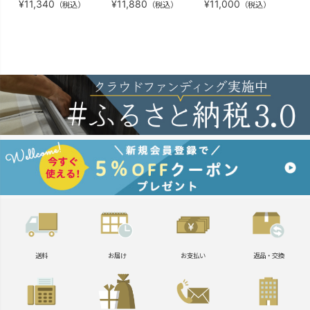
¥
11,340
¥
11,880
¥
11,000
¥
2
（税込）
（税込）
（税込）
送料
お届け
お支払い
返品・交換