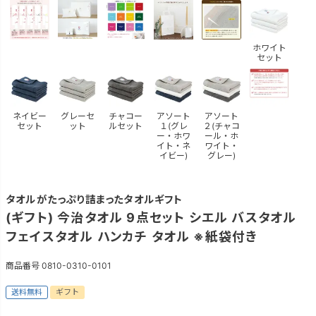
ホワイト
セット
ネイビー
グレーセ
チャコー
アソート
アソート
セット
ット
ルセット
１(グレ
２(チャコ
ー・ホワ
ール・ホ
イト・ネ
ワイト・
イビー)
グレー)
タオルがたっぷり詰まったタオルギフト
(ギフト) 今治タオル 9点セット シエル バスタオル
フェイスタオル ハンカチ タオル ※紙袋付き
商品番号
0810-0310-0101
送料無料
ギフト