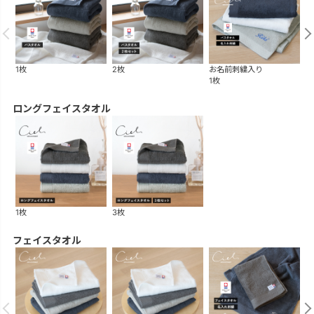
1枚
2枚
お名前刺繍入り
ギ
1枚
2
ロングフェイスタオル
1枚
3枚
フェイスタオル