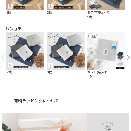
1枚
3枚
お名前刺繍入り
ギ
1枚
1
ハンカチ
2枚
6枚
ギフト(袋入れ)
ギ
1枚
1
有料ラッピングについて