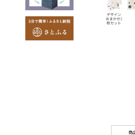
デザイン
おまかせ2
枚セット
商