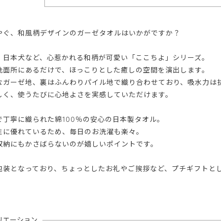
やぐ、和風柄デザインのガーゼタオルはいかがですか？
、日本犬など、心惹かれる和柄が可愛い「ここちよ」シリーズ。
洗面所にあるだけで、ほっこりとした癒しの空間を演出します。
なガーゼ地、裏はふんわりパイル地で織り合わせており、吸水力は
しく、使うたびに心地よさを実感していただけます。
で丁寧に織られた綿100％の安心の日本製タオル。
性に優れているため、毎日のお洗濯も楽々。
収納にもかさばらないのが嬉しいポイントです。
包装となっており、ちょっとしたお礼やご挨拶など、プチギフトと
リエーション