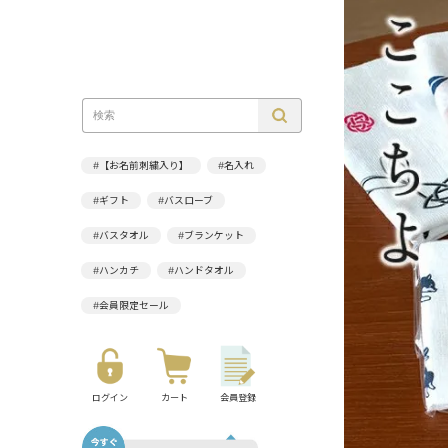
#【お名前刺繍入り】
#名入れ
#ギフト
#バスローブ
#バスタオル
#ブランケット
#ハンカチ
#ハンドタオル
#会員限定セール
ログイン
カート
会員登録