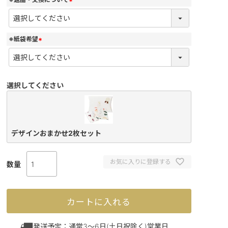
(
必
須
)
※紙袋希望
(
必
須
)
選択してください
デザインおまかせ2枚セット
お気に入りに登録する
カートに入れる
発送予定：通常3～6日(土日祝除く)営業日