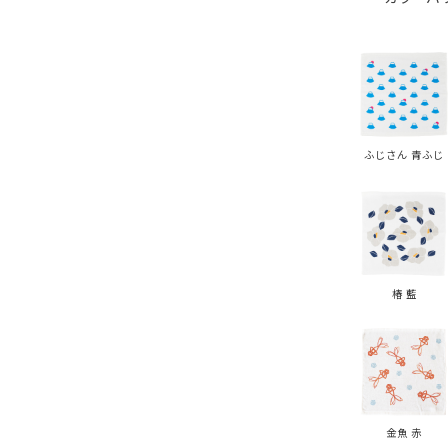
ふじさん 青ふじ
椿 藍
金魚 赤