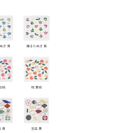
ぬき 青
踊るたぬき 紫
白桃
桃 黄桃
 青
豆皿 黄