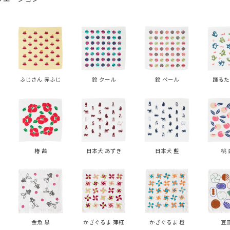
ふじさん 赤ふじ
鈴 クール
鈴 ペール
踊るた
椿 茜
日本犬 あずき
日本犬 藍
桃 
金魚 黒
かざぐるま 薄紅
かざぐるま 橙
豆皿