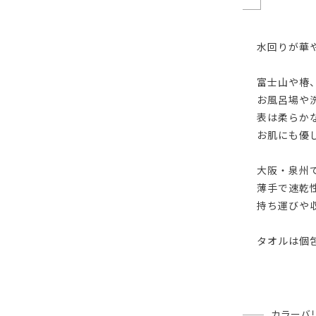
水回りが華
富士山や椿
お風呂場や
表は柔らか
お肌にも優
大阪・泉州
薄手で速乾
持ち運びや
タオルは個
カラーバ