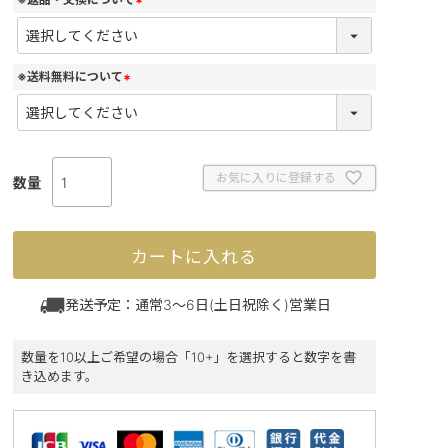
(
必
須
)
※送料無料について
(
必
須
)
お気に入りに登録する
カートに入れる
発送予定：通常3～6日(土日祝除く)営業日
数量を10以上ご希望の場合「10+」を選択すると数字を書
き込めます。