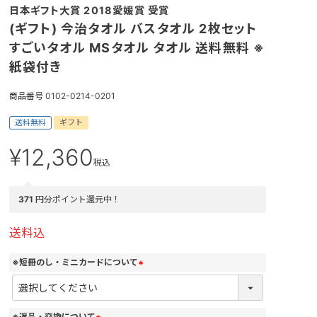
日本ギフト大賞 2018愛媛賞 受賞
(ギフト) 今治タオル バスタオル 2枚セット
すごいタオル MSタオル タオル 送料無料 ※
紙袋付き
商品番号
0102-0214-0201
送料無料
ギフト
¥
12,360
税込
371
円分ポイント還元中！
送料込
※短冊のし・ミニカードについて
(
必
須
)
※返品・交換について