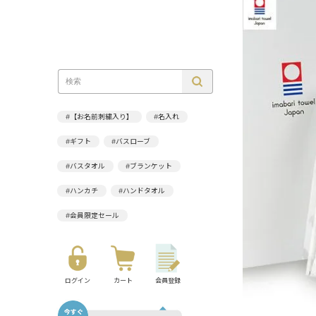
#【お名前刺繍入り】
#名入れ
#ギフト
#バスローブ
#バスタオル
#ブランケット
#ハンカチ
#ハンドタオル
#会員限定セール
ログイン
カート
会員登録