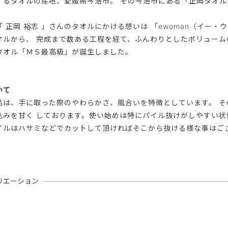
するタオルの産地、愛媛県今治市。 その今治市にある「正岡タオル
。
 正岡 裕志 」さんのタオルにかける想いは 「ewoman（イー
オルから、 完成まで数ある工程を経て、ふんわりとしたボリュー
タオル「ＭＳ最高級」が誕生しました。
いて
品は、手に取った際のやわらかさ、風合いを特徴としています。 
込みを甘く しております。使い始めは特にパイル抜けがしやすい状
イルはハサミなどでカットして頂ければそこから抜ける様な事はご
リエーション