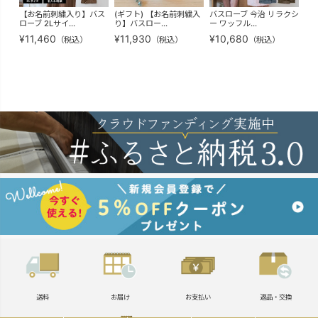
【お名前刺繍入り】バス
(ギフト) 【お名前刺繍入
バスローブ 今治 リラクシ
(
ローブ 2Lサイ...
り】バスロー...
ー ワッフル...
名前
¥
11,460
¥
11,930
¥
10,680
¥
1
（税込）
（税込）
（税込）
送料
お届け
お支払い
返品・交換