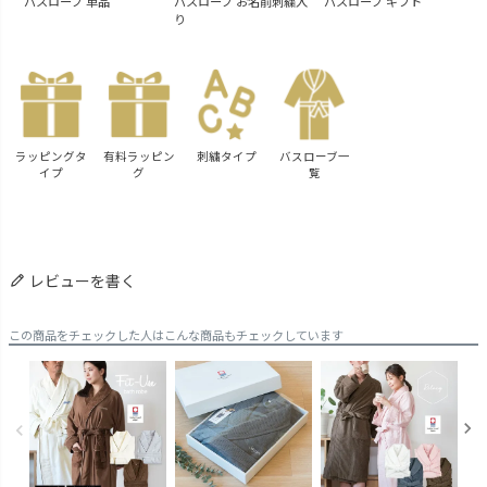
バスローブ 単品
バスローブ お名前刺繍入
バスローブ ギフト
バ
り
ギ
ラッピングタ
有料ラッピン
刺繍タイプ
バスローブ一
イプ
グ
覧
レビューを書く
この商品をチェックした人はこんな商品もチェックしています