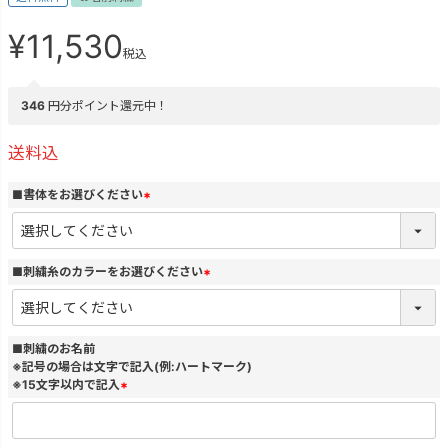
¥
11,530
税込
346
円分ポイント還元中！
送料込
■書体をお選びください
(
必
須
)
■刺繍糸のカラーをお選びください
(
必
須
)
■刺繍のお名前
※記号の場合は文字で記入(例:ハートマーク)
※15文字以内で記入
(
必
須