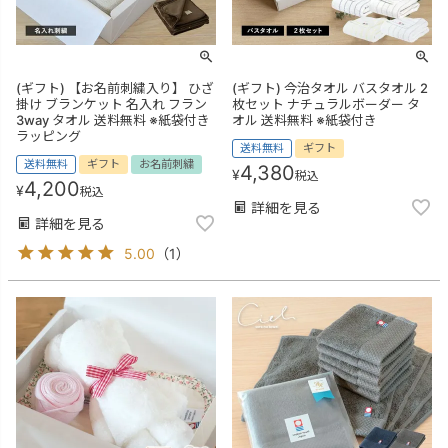
(ギフト) 【お名前刺繍入り】 ひざ
(ギフト) 今治タオル バスタオル 2
掛け ブランケット 名入れ フラン
枚セット ナチュラルボーダー タ
3way タオル 送料無料 ※紙袋付き
オル 送料無料 ※紙袋付き
ラッピング
送料無料
ギフト
送料無料
ギフト
お名前刺繍
4,380
¥
税込
4,200
¥
税込
詳細を見る
詳細を見る
5.00
（
1
）