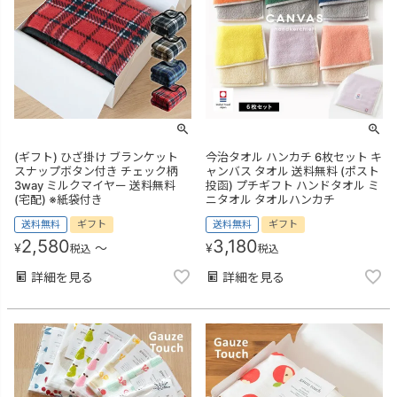
(ギフト) ひざ掛け ブランケット
今治タオル ハンカチ 6枚セット キ
スナップボタン付き チェック柄
ャンバス タオル 送料無料 (ポスト
3way ミルクマイヤー 送料無料
投函) プチギフト ハンドタオル ミ
(宅配) ※紙袋付き
ニタオル タオルハンカチ
送料無料
ギフト
送料無料
ギフト
2,580
3,180
¥
〜
¥
税込
税込
詳細を見る
詳細を見る