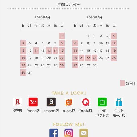
営業日カレンダー
2026年8月
2026年9月
日
月
火
水
木
金
土
日
月
火
水
木
金
土
1
1
2
3
4
5
2
3
4
5
6
7
8
6
7
8
9
10
11
12
9
10
11
12
13
14
15
13
14
15
16
17
18
19
16
17
18
19
20
21
22
20
21
22
23
24
25
26
23
24
25
26
27
28
29
27
28
29
30
30
31
定休日
楽天店
Yahoo店
amazon店
aupay店
Qoo10店
LINE
ギフト
ギフト店
モール店