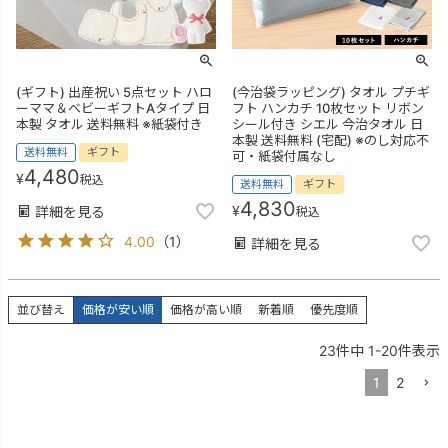
(ギフト) 出産祝い 5点セット ハロ
(今治袋ラッピング) タオル プチギ
ーママ＆ベビーギフトAタイプ 日
フト ハンカチ 10枚セット リボン
本製 タオル 送料無料 ※紙袋付き
シール付き シエル 今治タオル 日
本製 送料無料 (宅配) ※のし対応不
送料無料
ギフト
可・紙袋付属なし
4,480
¥
税込
送料無料
ギフト
4,830
¥
詳細を見る
税込
4.00
（
1
）
詳細を見る
並び替え
価格が安い順
価格が高い順
新着順
優先度順
23
件中
1
-
20
件表示
1
2