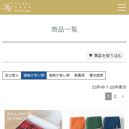
登録順
HOME
商品一覧
価格が安い順
価格が高い順
優先度順
レビュー順
商品一覧
キーワードヒット順
検索
▼ 商品を絞り込む
並び替え
価格が安い順
価格が高い順
新着順
優先度順
23
件中
1
-
20
件表示
1
2