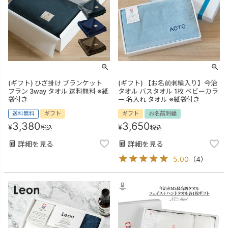
(ギフト) ひざ掛け ブランケット
(ギフト) 【お名前刺繍入り】今治
フラン 3way タオル 送料無料 ※紙
タオル バスタオル 1枚 ベビーカラ
袋付き
ー 名入れ タオル ※紙袋付き
送料無料
ギフト
ギフト
お名前刺繍
3,380
3,650
¥
¥
税込
税込
詳細を見る
詳細を見る
5.00
（
4
）