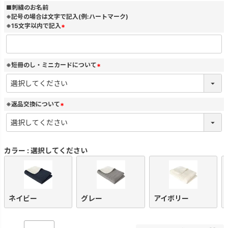
)
■刺繍のお名前
※記号の場合は文字で記入(例:ハートマーク)
※15文字以内で記入
(
必
須
)
※短冊のし・ミニカードについて
(
必
須
)
※返品交換について
(
必
須
)
カラー
選択してください
ネイビー
グレー
アイボリー