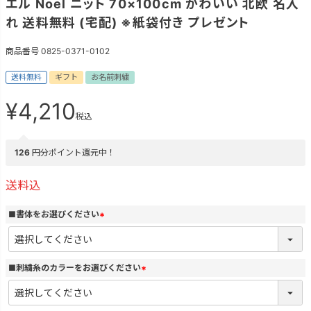
エル Noel ニット 70×100cm かわいい 北欧 名入
れ 送料無料 (宅配) ※紙袋付き プレゼント
商品番号
0825-0371-0102
送料無料
ギフト
お名前刺繍
¥
4,210
税込
126
円分ポイント還元中！
送料込
■書体をお選びください
(
必
須
)
■刺繍糸のカラーをお選びください
(
必
須