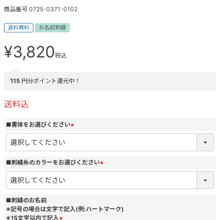
商品番号
0725-0371-0102
送料無料
お名前刺繍
¥
3,820
税込
115
円分ポイント還元中！
送料込
■書体をお選びください
(
必
須
)
■刺繍糸のカラーをお選びください
(
必
須
)
■刺繍のお名前
※記号の場合は文字で記入(例:ハートマーク)
※15文字以内で記入