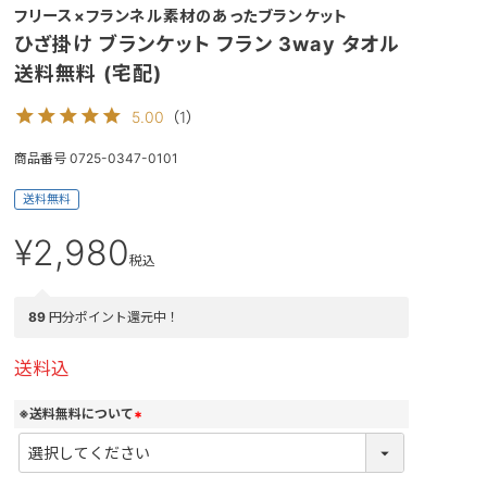
フリース×フランネル素材のあったブランケット
ひざ掛け ブランケット フラン 3way タオル
送料無料 (宅配)
5.00
（
1
）
商品番号
0725-0347-0101
送料無料
¥
2,980
税込
89
円分ポイント還元中！
送料込
※送料無料について
(
必
須