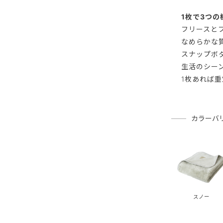
1枚で3つ
フリースと
なめらかな
スナップボ
生活のシー
1枚あれば
カラーバ
スノー