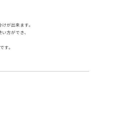
分けが出来ます。
使い方ができ、
です。