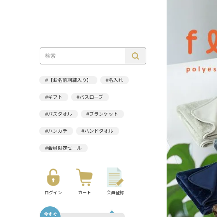
#【お名前刺繍入り】
#名入れ
#ギフト
#バスローブ
#バスタオル
#ブランケット
#ハンカチ
#ハンドタオル
#会員限定セール
ログイン
カート
会員登録