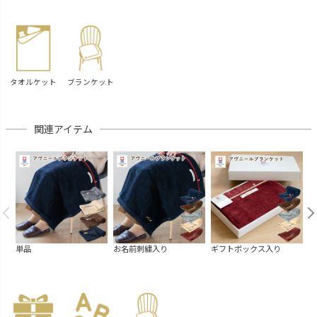
タオルケット
ブランケット
関連アイテム
単品
お名前刺繍入り
ギフトボックス入り
お
ク