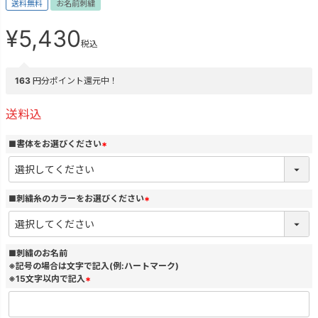
送料無料
お名前刺繍
¥
5,430
税込
163
円分ポイント還元中！
送料込
■書体をお選びください
(
必
須
)
■刺繍糸のカラーをお選びください
(
必
須
)
■刺繍のお名前
※記号の場合は文字で記入(例:ハートマーク)
※15文字以内で記入
(
必