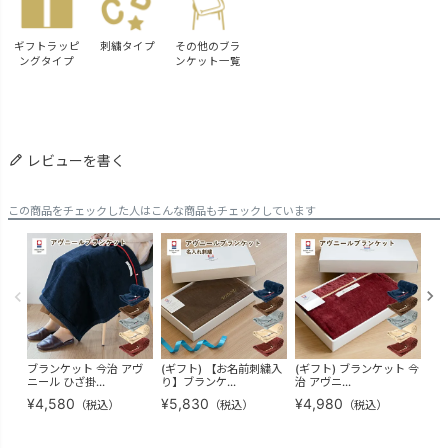
ギフトラッピ
刺繍タイプ
その他のブラ
ングタイプ
ンケット一覧
レビューを書く
この商品をチェックした人はこんな商品もチェックしています
ブランケット 今治 アヴ
(ギフト) 【お名前刺繍入
(ギフト) ブランケット 今
【
ニール ひざ掛...
り】ブランケ...
治 アヴニ...
掛け
¥
4,580
¥
5,830
¥
4,980
¥
3
（税込）
（税込）
（税込）