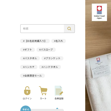
#【お名前刺繍入り】
#名入れ
#ギフト
#バスローブ
#バスタオル
#ブランケット
#ハンカチ
#ハンドタオル
#会員限定セール
ログイン
カート
会員登録