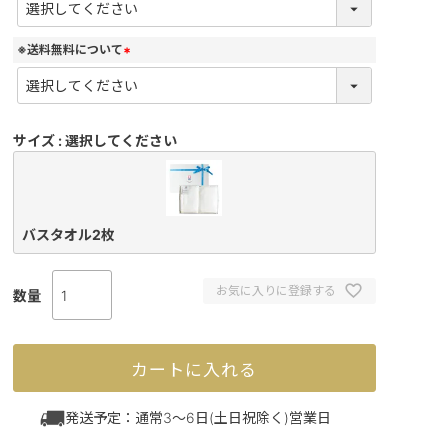
必
須
)
※送料無料について
(
必
須
)
サイズ
選択してください
バスタオル2枚
お気に入りに登録する
カートに入れる
発送予定：通常3～6日(土日祝除く)営業日