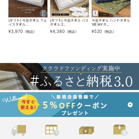
(ギフト) 今治タオル フェ
(ギフト) 今治タオル バス
今治タオル ハンドタオル
お
イスタオル...
タオル 2...
1枚 MYタ...
粗品
¥
3,970
¥
4,380
¥
520
¥
2
（税込）
（税込）
（税込）