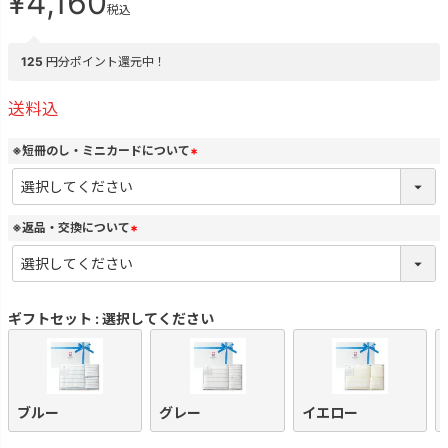
¥
4,160
税込
125
円分ポイント還元中！
送料込
※短冊のし・ミニカードについて
(
必
須
)
※返品・交換について
(
必
須
)
ギフトセット
選択してください
ブルー
グレー
イエロー