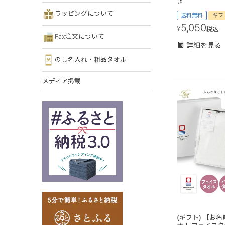
き
ラッピングについて
送料無料
ギフ
5,050
¥
税込
Fax注文について
詳細を見る
のし名入れ・粗品タオル
メディア掲載
(ギフト) 【お