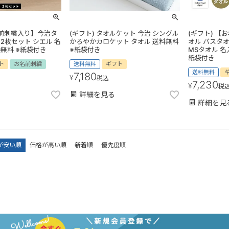
名前刺繍入り】今治タ
(ギフト) タオルケット 今治 シングル
(ギフト) 
 2枚セット シエル 名
かろやかカロケット タオル 送料無料
オル バスタオ
料無料 ※紙袋付き
※紙袋付き
MSタオル 名
紙袋付き
ト
お名前刺繍
送料無料
ギフト
送料無料
7,180
¥
税込
7,230
¥
税
詳細を見る
詳細を見
が安い順
価格が高い順
新着順
優先度順