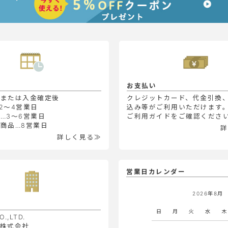
お支払い
定または入金確定後
クレジットカード、代金引換
2～4営業日
込み等がご利用いただけます
…3～6営業日
ご利用ガイドをご確認くださ
商品…8営業日
詳
詳しく見る≫
営業日カレンダー
2026年8月
日
月
火
水
木
O.,LTD.
株式会社