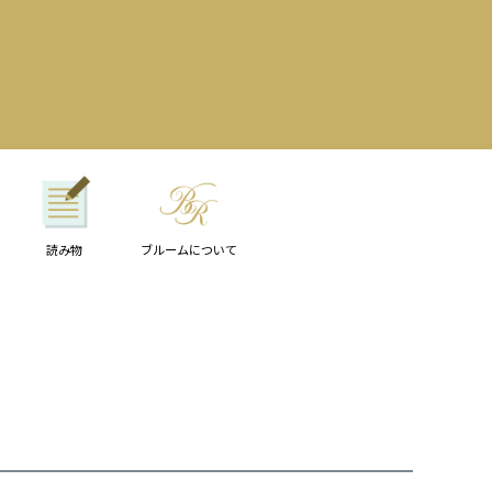
品
し商品を表示しない
読み物
ブルームについて
例:0101-0273-0201)
登録順
価格が安い順
価格が高い順
順
レビュー順
キーワードヒット順