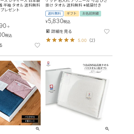
ース レディース 日本製
ケット 名入れ アヴニール 今治 ひざ
屋着 半袖 タオル 送料無料
掛け タオル 送料無料 ※紙袋付き
ト プレゼント
送料無料
ギフト
お名前刺繍
5,830
¥
税込
290
→
詳細を見る
00
税込
5.00
（
2
）
る