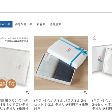
が安い順
価格が高い順
新着順
優先度順
名前刺繍入り】今治タ
(ギフト) 今治タオル バスタオル 2枚
(ギフト) 今
オル 1枚 すごいタオ
セット シエル タオル 送料無料 ※紙袋
2枚セット す
入れ タオル ※紙袋付
付き
タオル 送料無