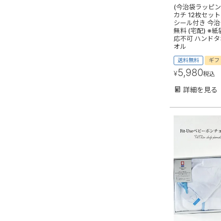
(今治袋ラッピン
カチ 12枚セッ
シール付き 今治
無料 (宅配) 
応不可 ハンドタ
オル
送料無料
ギフ
5,980
¥
税込
詳細を見る