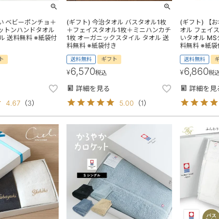
祝い ベビーポンチョ＋
(ギフト) 今治タオル バスタオル1枚
(ギフト) 
ットンハンドタオル
＋フェイスタオル1枚＋ミニハンカチ
オル フェイス
ル 送料無料 ※紙袋付
1枚 オーガニックスタイル タオル 送
いタオル MS
料無料 ※紙袋付き
料無料 ※紙
ト
送料無料
ギフト
送料無料
6,570
6,860
¥
¥
税込
税
詳細を見る
詳細を見
4.67
（
3
）
5.00
（
1
）