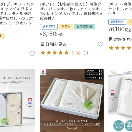
グ) プチギフト ハン
(ギフト) 【お名前刺繍入り】今治タ
(ギフト) 今
ト キャンバス リボン
オル バスタオル1枚+フェイスタオル
セット レオン
タオル タオル 送料
1枚 レオン 名入れ タオル 送料無料 ※
付き
※紙袋付属なし・のし対
紙袋付き
送料無料
オル ミニタオル タ
送料無料
ギフト
お名前刺繍
6,180
¥
税込
6,150
¥
税込
ト
詳細を見
詳細を見る
5.00
（
1
）