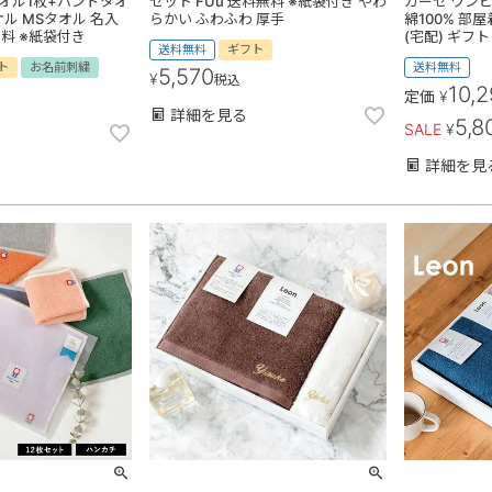
オル1枚+ハンドタオ
セット FUu 送料無料 ※紙袋付き やわ
ガーゼ ワンピ
オル MSタオル 名入
らかい ふわふわ 厚手
綿100% 部
無料 ※紙袋付き
(宅配) ギフ
送料無料
ギフト
ト
お名前刺繍
送料無料
5,570
¥
税込
10,
定価
¥
詳細を見る
5,8
SALE
¥
詳細を見