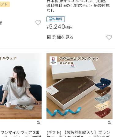
日本製 泉州タオル タオル （宅配）
ギフト
送料無料 ※のし対応不可・紙袋付属
なし
送料無料
る
5,240
¥
税込
詳細を見る
 ワンマイルウェア 3重
(ギフト) 【お名前刺繍入り】ブラン