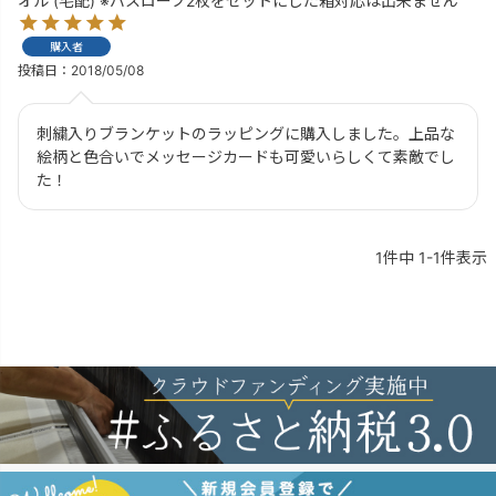
オル (宅配) ※バスローブ2枚をセットにした箱対応は出来ません
購入者
投稿日
2018/05/08
刺繍入りブランケットのラッピングに購入しました。上品な
絵柄と色合いでメッセージカードも可愛いらしくて素敵でし
た！
1
件中
1
-
1
件表示