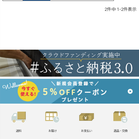
2
件中
1
-
2
件表示
送料
お届け
お支払い
返品・交換