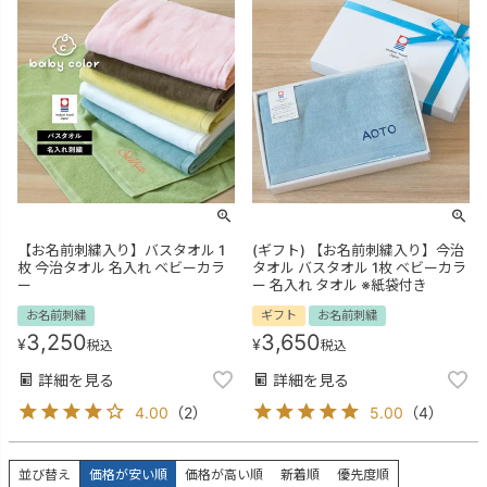
【お名前刺繍入り】バスタオル 1
(ギフト) 【お名前刺繍入り】今治
枚 今治タオル 名入れ ベビーカラ
タオル バスタオル 1枚 ベビーカラ
ー
ー 名入れ タオル ※紙袋付き
お名前刺繍
ギフト
お名前刺繍
3,250
3,650
¥
¥
税込
税込
詳細を見る
詳細を見る
4.00
（
2
）
5.00
（
4
）
並び替え
価格が安い順
価格が高い順
新着順
優先度順